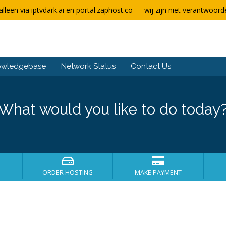
alleen via iptvdark.ai en portal.zaphost.co — wij zijn niet verantwoorde
owledgebase
Network Status
Contact Us
What would you like to do today
ORDER HOSTING
MAKE PAYMENT