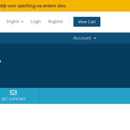
lijk voor oplichting via andere sites.
English
Login
Register
View Cart
Account
?
GET SUPPORT