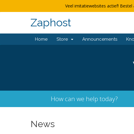
Veel imitatiewebsites actief! Bestel 
Zaphost
Home
Store
Announcements
Kn
How can we help today?
News