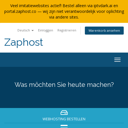
Veel imitatiewebsites actief! Bestel alleen via iptvdark.ai en
portal.zaphost.co — wij zijn niet verantwoordelijk voor oplichting
via andere sites.
Deutsch
Einloggen
Registrieren
Warenkorb ansehen
Zaphost
Navig
ein-/
Was möchten Sie heute machen?
WEBHOSTING BESTELLEN