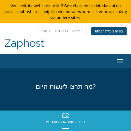
Veel imitatiewebsites actief! Bestel alleen via iptvdark.ai en
portal.zaphost.co — wij zijn niet verantwoordelijk voor oplichting
via andere sites.
הרשמה
התחברות
עברית
צפייה בעגלת הקניות
Zaphost
פעלת
ניווט
מה תרצו לעשות היום?
הזמנת מוצר או שירות חדש