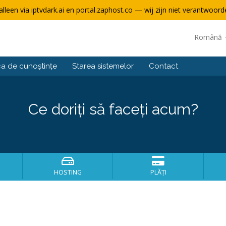
alleen via iptvdark.ai en portal.zaphost.co — wij zijn niet verantwoorde
Română
ca de cunoștințe
Starea sistemelor
Contact
Ce doriți să faceți acum?
HOSTING
PLĂȚI