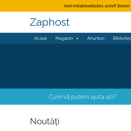
Veel imitatiewebsites actief! Bestel 
Zaphost
Acasă
Magazin
Anunțuri
Bibliote
Cum vă putem ajuta azi?
Noutăți