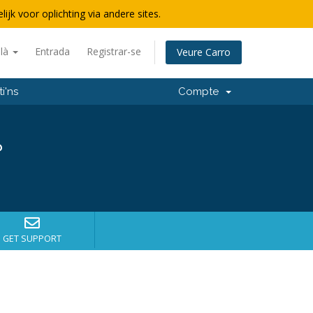
lijk voor oplichting via andere sites.
alà
Entrada
Registrar-se
Veure Carro
i'ns
Compte
?
GET SUPPORT