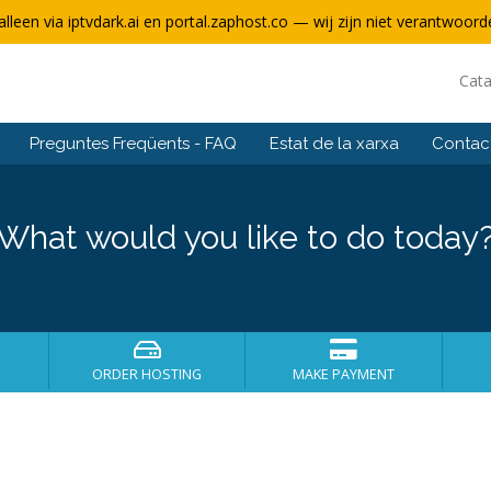
alleen via iptvdark.ai en portal.zaphost.co — wij zijn niet verantwoorde
Cat
Preguntes Freqüents - FAQ
Estat de la xarxa
Contact
What would you like to do today
ORDER HOSTING
MAKE PAYMENT