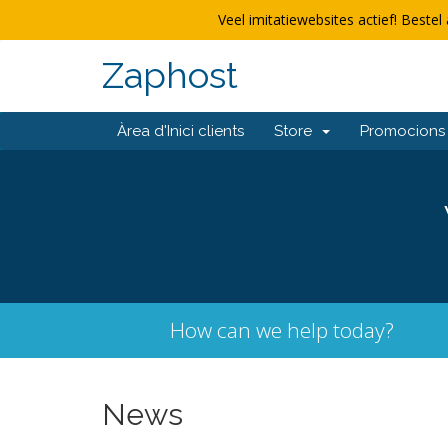
Veel imitatiewebsites actief! Bestel 
Zaphost
Àrea d'Inici clients
Store
Promocions
How can we help today?
News