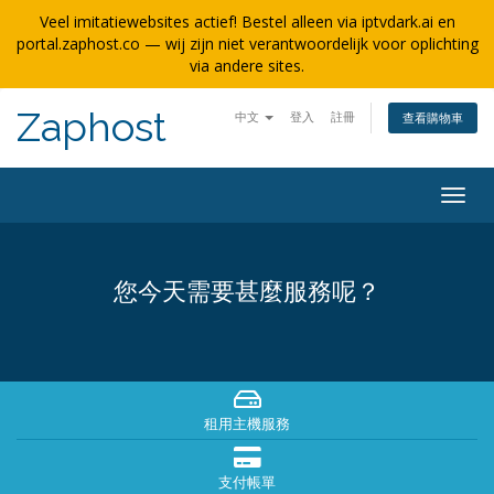
Veel imitatiewebsites actief! Bestel alleen via iptvdark.ai en
portal.zaphost.co — wij zijn niet verantwoordelijk voor oplichting
via andere sites.
Zaphost
中文
登入
註冊
查看購物車
Togg
navig
您今天需要甚麼服務呢？
租用主機服務
支付帳單