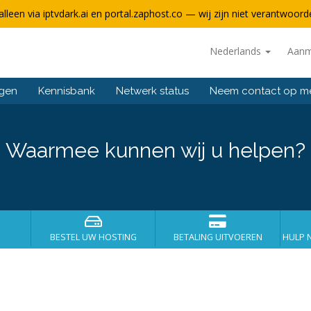
alleen via iptvdark.ai en portal.zaphost.co — wij zijn niet verantwoorde
Nederlands
Aanm
ngen
Kennisbank
Netwerk status
Neem contact op m
Waarmee kunnen wij u helpen?
BESTEL UW HOSTING
BETALING UITVOEREN
HULP 