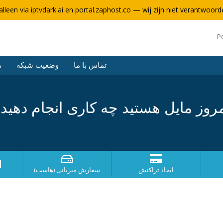
alleen via iptvdark.ai en portal.zaphost.co — wij zijn niet verantwoorde
P
تماس با ما
وضعیت شبکه
م
روز مایل هستید چه کاری انجام دهید
ا
ایجاد تراکنش
سفارش میزبانی (هاست)