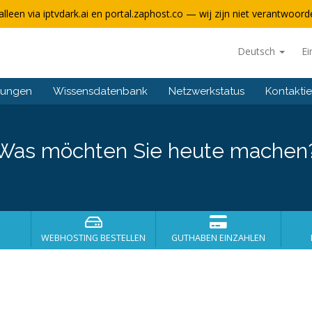
alleen via iptvdark.ai en portal.zaphost.co — wij zijn niet verantwoorde
Deutsch
Ei
gungen
Wissensdatenbank
Netzwerkstatus
Kontaktie
Was möchten Sie heute machen
WEBHOSTING BESTELLEN
GUTHABEN EINZAHLEN