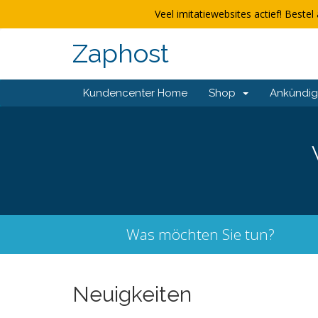
Veel imitatiewebsites actief! Bestel 
Zaphost
Kundencenter Home
Shop
Ankündi
Was möchten Sie tun?
Neuigkeiten