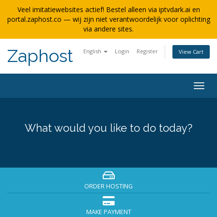
Veel imitatiewebsites actief! Bestel alleen via iptvdark.ai en
portal.zaphost.co — wij zijn niet verantwoordelijk voor oplichting
via andere sites.
Zaphost
English
Login
Register
View Cart
Togg
navig
What would you like to do today?
ORDER HOSTING
MAKE PAYMENT