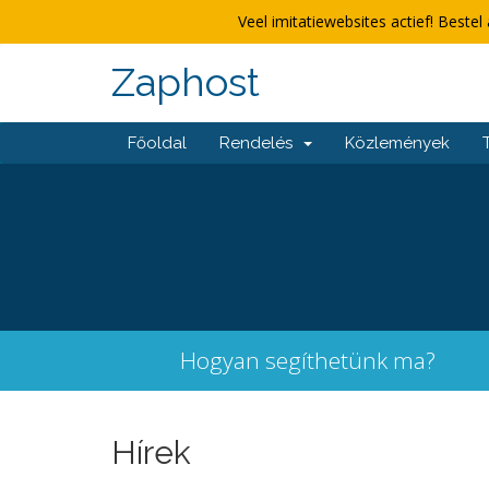
Veel imitatiewebsites actief! Bestel 
Zaphost
Főoldal
Rendelés
Közlemények
Hogyan segíthetünk ma?
Hírek