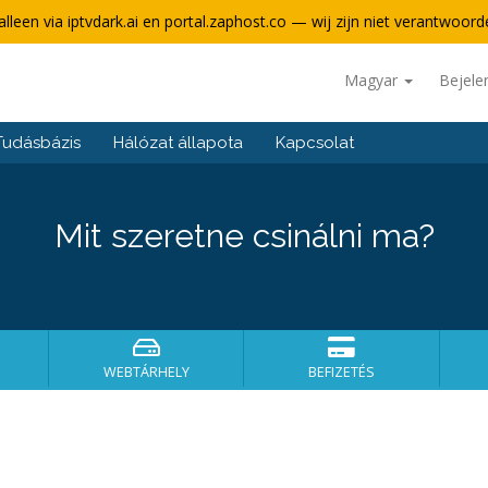
alleen via iptvdark.ai en portal.zaphost.co — wij zijn niet verantwoorde
Magyar
Bejele
Tudásbázis
Hálózat állapota
Kapcsolat
Mit szeretne csinálni ma?
WEBTÁRHELY
BEFIZETÉS