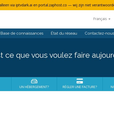
alleen via iptvdark.ai en portal.zaphost.co — wij zijn niet verantwoorde
Français
Base de connaissances
État du réseau
Contactez-nou
t ce que vous voulez faire aujour
UN HÉBERGEMENT?
RÉGLER UNE FACTURE?
N