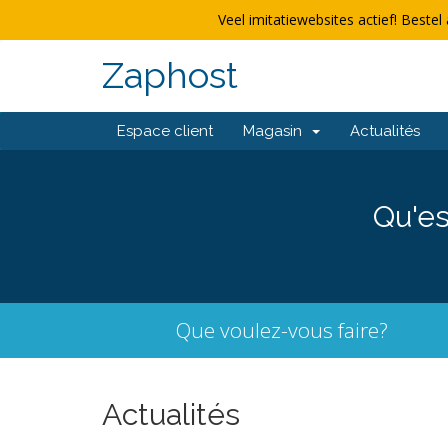
Veel imitatiewebsites actief! Bestel 
Zaphost
Espace client
Magasin
Actualités
Qu'es
Que voulez-vous faire?
Actualités