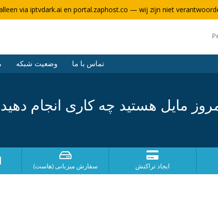
alleen via iptvdark.ai en portal.zaphost.co — wij zijn niet verantwoorde
P
تماس با ما
وضعیت شبکه
م
روز مایل هستید چه کاری انجام دهید
ا
ایجاد تراکنش
سفارش میزبانی (هاست)