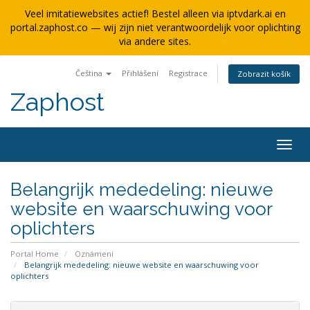
Veel imitatiewebsites actief! Bestel alleen via iptvdark.ai en
portal.zaphost.co — wij zijn niet verantwoordelijk voor oplichting
via andere sites.
Čeština
Přihlášení
Registrace
Zobrazit košík
Zaphost
Togg
navig
Belangrijk mededeling: nieuwe
website en waarschuwing voor
oplichters
Portal Home
Oznámení
Belangrijk mededeling: nieuwe website en waarschuwing voor
oplichters