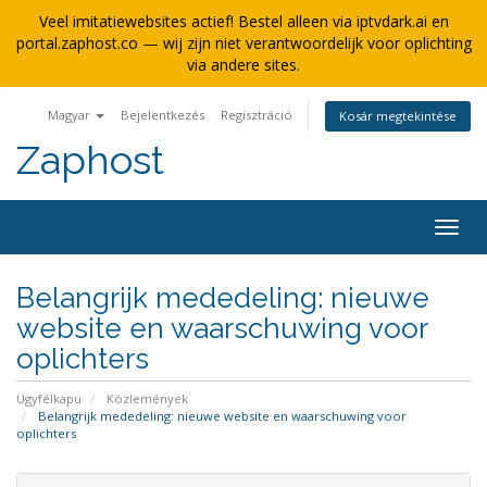
Veel imitatiewebsites actief! Bestel alleen via iptvdark.ai en
portal.zaphost.co — wij zijn niet verantwoordelijk voor oplichting
via andere sites.
Magyar
Bejelentkezés
Regisztráció
Kosár megtekintése
Zaphost
Váltá
a
navig
Belangrijk mededeling: nieuwe
website en waarschuwing voor
oplichters
Ügyfélkapu
Közlemények
Belangrijk mededeling: nieuwe website en waarschuwing voor
oplichters