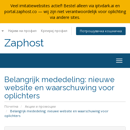
Veel imitatiewebsites actief! Bestel alleen via iptvdark.ai en
portal.zaphost.co — wij zijn niet verantwoordelijk voor oplichting
via andere sites.
n
Најава на профил
Креирај профил
Потрошувачка кошничка
Zaphost
Togg
navig
Belangrijk mededeling: nieuwe
website en waarschuwing voor
oplichters
Почетна
Акции и промоции
Belangrijk mededeling: nieuwe website en waarschuwing voor
oplichters