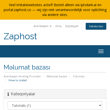
Veel imitatiewebsites actief! Bestel alleen via iptvdark.ai en
portal.zaphost.co — wij zijn niet verantwoordelijk voor oplichting
via andere sites.
Azerbaijani
Giriş
Qeydiyyat
Səbətə bax
Zaphost
Naviq
keçid
Məlumat bazası
Azerbaijan Hosting Provider
Məlumat bazası
Tutorials
How to install
Kateqoriyalar