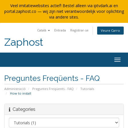
Veel imitatiewebsites actief! Bestel alleen via iptvdark.ai en
portal.zaphost.co — wij zijn niet verantwoordelijk voor oplichting
via andere sites.
Català
Entrada
Registrar-se
Veure Carro
Zaphost
Togg
navig
Preguntes Freqüents - FAQ
Administració
Preguntes Freqüents - FAQ
Tutorials
How to install
Categories