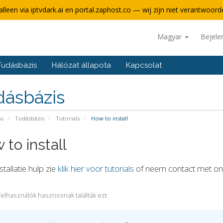
alleen via iptvdark.ai en portal.zaphost.co — wij zijn niet verantwoorde
Magyar
Bejele
Tudásbázis
Hálózat állapota
Kapcsolat
dásbázis
pu
Tudásbázis
Tutorials
How to install
to install
stallatie hulp zie
klik hier voor tutorials
of neem contact met on
felhasználók hasznosnak találták ezt