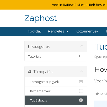
Veel imitatiewebsites actief! Bestel 
Zaphost
Főoldal
Rendelés
Közlemények
Tu
Kategóriák
1
Tutorials
Ügyfélka
How 
Támogatás
Voor in
Támogatási jegyek
Közlemények
22 A 
Tudásbázis