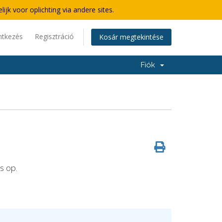
lijk voor oplichting via andere sites.
ntkezés
Regisztráció
Kosár megtekintése
Fiók
s op.