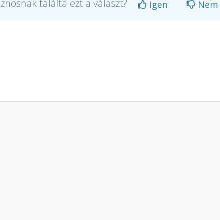
znosnak találta ezt a választ?
Igen
Nem