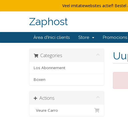
Veel imitatiewebsites actief! Bestel 
Zaphost
Àrea d'Inici clients
Store
Promocions
Uup
Categories
Los Abonnement
Boxen
Actions
Veure Carro