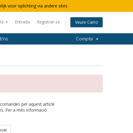
lijk voor oplichting via andere sites.
alà
Entrada
Registrar-se
Veure Carro
i'ns
Compte
 comandes per aquest article
es. Per a més informació
ovar