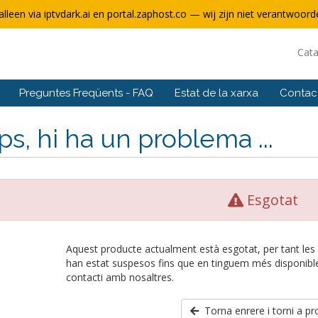
alleen via iptvdark.ai en portal.zaphost.co — wij zijn niet verantwoorde
Cat
Preguntes Freqüents - FAQ
Estat de la xarxa
Contact
s, hi ha un problema ...
Esgotat
Aquest producte actualment està esgotat, per tant les
han estat suspesos fins que en tinguem més disponibl
contacti amb nosaltres.
Torna enrere i torni a pr