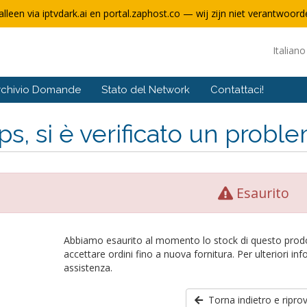
alleen via iptvdark.ai en portal.zaphost.co — wij zijn niet verantwoorde
Italian
rchivio Domande
Stato del Network
Contattaci!
s, si è verificato un problem
Esaurito
Abbiamo esaurito al momento lo stock di questo prod
accettare ordini fino a nuova fornitura. Per ulteriori in
assistenza.
Torna indietro e ripro