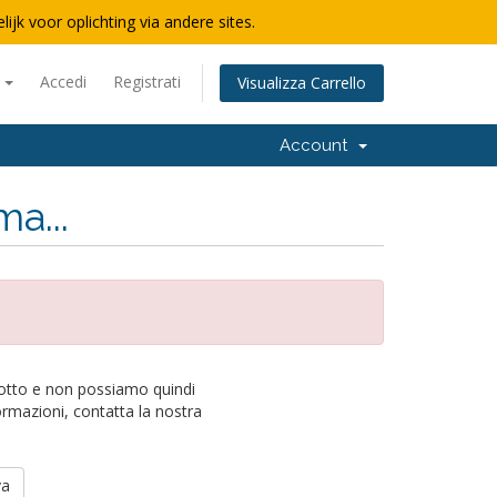
lijk voor oplichting via andere sites.
o
Accedi
Registrati
Visualizza Carrello
Account
a...
otto e non possiamo quindi
formazioni, contatta la nostra
va