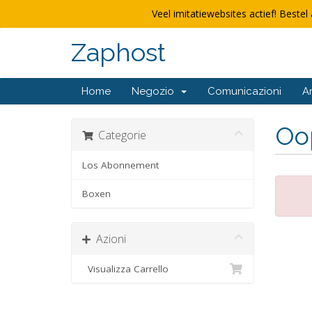
Veel imitatiewebsites actief! Bestel 
Zaphost
Home
Negozio
Comunicazioni
A
Oop
Categorie
Los Abonnement
Boxen
Azioni
Visualizza Carrello