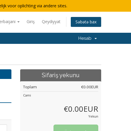
lijk voor oplichting via andere sites.
erbaijani
Giriş
Qeydiyyat
Səbətə bax
Hesab
Sifariş yekunu
Toplam
€0.00EUR
Cəmi
€0.00EUR
Yekun