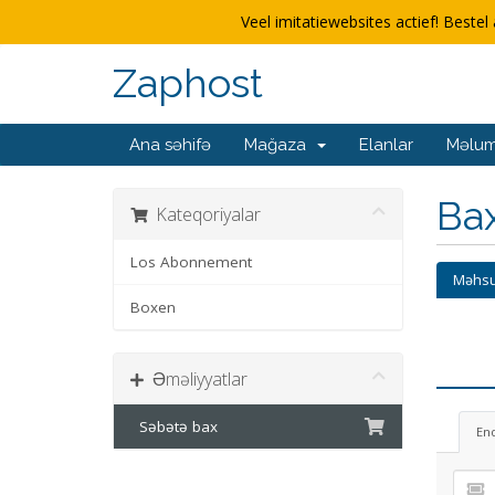
Veel imitatiewebsites actief! Bestel 
Zaphost
Ana səhifə
Mağaza
Elanlar
Məlum
Ba
Kateqoriyalar
Los Abonnement
Məhsu
Boxen
Əməliyyatlar
Səbətə bax
En