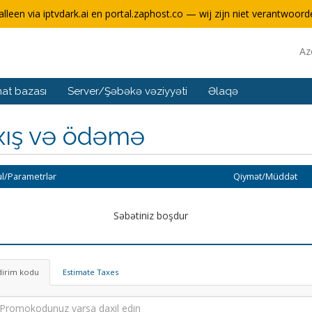
alleen via iptvdark.ai en portal.zaphost.co — wij zijn niet verantwoorde
Az
at bazası
Server/Şəbəkə vəziyyəti
Əlaqə
xış və ödəmə
l/Parametrlər
Qiymət/Müddət
Səbətiniz boşdur
dirim kodu
Estimate Taxes