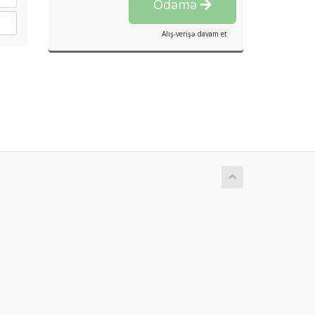
Ödəmə
Alış-verişə davam et