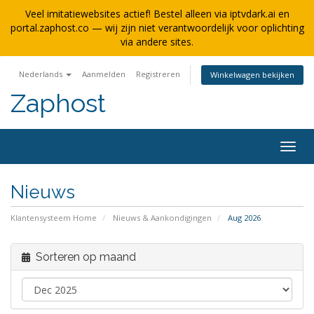
Veel imitatiewebsites actief! Bestel alleen via iptvdark.ai en
portal.zaphost.co — wij zijn niet verantwoordelijk voor oplichting
via andere sites.
Nederlands
Aanmelden
Registreren
Winkelwagen bekijken
Zaphost
Navig
in-/u
Nieuws
Klantensysteem Home
Nieuws & Aankondigingen
Aug 2026
Sorteren op maand