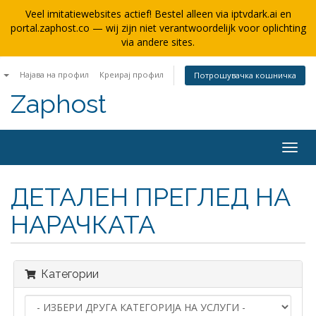
Veel imitatiewebsites actief! Bestel alleen via iptvdark.ai en
portal.zaphost.co — wij zijn niet verantwoordelijk voor oplichting
via andere sites.
n
Најава на профил
Креирај профил
Потрошувачка кошничка
Zaphost
Togg
navig
ДЕТАЛЕН ПРЕГЛЕД НА
НАРАЧКАТА
Категории