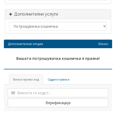
Дополнителни услуги
Дополнителни опции
Износ
Вашата потрошувачка кошничка е празна!
Внеси промо код
Одданочување
Верификација