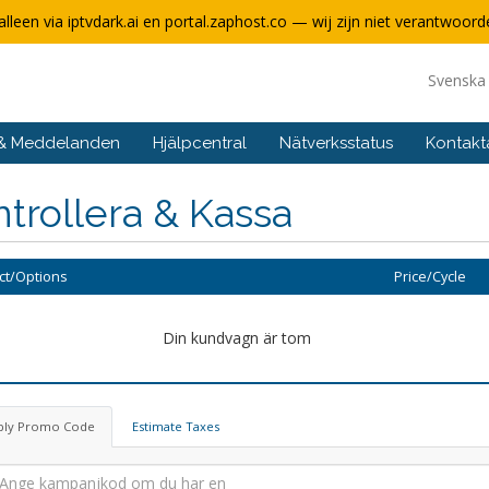
alleen via iptvdark.ai en portal.zaphost.co — wij zijn niet verantwoorde
Svensk
 & Meddelanden
Hjälpcentral
Nätverksstatus
Kontakt
trollera & Kassa
ct/Options
Price/Cycle
Din kundvagn är tom
ply Promo Code
Estimate Taxes