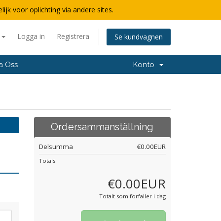
lijk voor oplichting via andere sites.
a
Logga in
Registrera
Se kundvagnen
a Oss
Konto
Ordersammanställning
Delsumma
€0.00EUR
Totals
€0.00EUR
Totalt som förfaller i dag