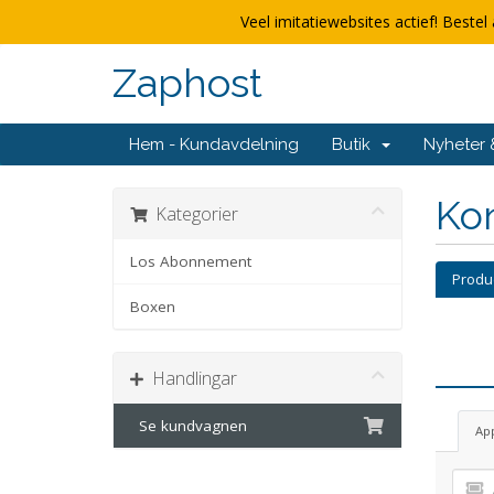
Veel imitatiewebsites actief! Bestel 
Zaphost
Hem - Kundavdelning
Butik
Nyheter
Kon
Kategorier
Los Abonnement
Produ
Boxen
Handlingar
Se kundvagnen
Ap