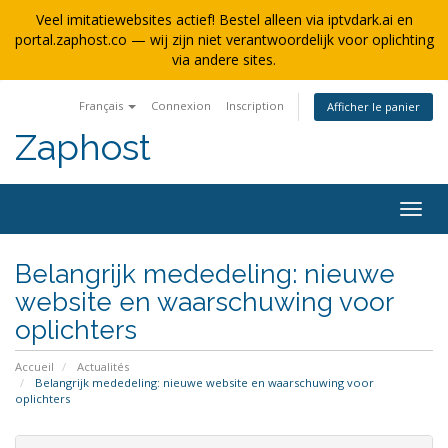
Veel imitatiewebsites actief! Bestel alleen via iptvdark.ai en
portal.zaphost.co — wij zijn niet verantwoordelijk voor oplichting
via andere sites.
Français
Connexion
Inscription
Afficher le panier
Zaphost
Bascu
la
navig
Belangrijk mededeling: nieuwe
website en waarschuwing voor
oplichters
Accueil
Actualités
Belangrijk mededeling: nieuwe website en waarschuwing voor
oplichters