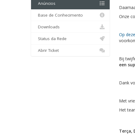
Anúncios
Daarnaas
Base de Conhecimento
Onze co
Downloads
Op deze
Status da Rede
voorko
Abrir Ticket
Bij twij
een sup
Dank vo
Met vrie
Het tea
Terça, 