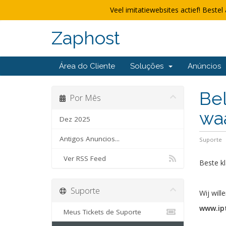
Veel imitatiewebsites actief! Bestel 
Zaphost
Área do Cliente
Soluções
Anúncios
Bel
Por Mês
waa
Dez 2025
Antigos Anuncios...
Suporte
Ver RSS Feed
Beste kl
Suporte
Wij will
www.ipt
Meus Tickets de Suporte