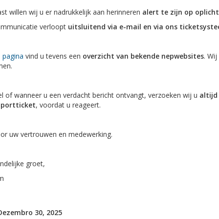
t willen wij u er nadrukkelijk aan herinneren
alert te zijn op oplich
mmunicatie verloopt
uitsluitend via e-mail en via ons ticketsyst
 pagina
vind u tevens een
overzicht van bekende nepwebsites
. Wi
men.
fel of wanneer u een verdacht bericht ontvangt, verzoeken wij u
altij
portticket
, voordat u reageert.
or uw vertrouwen en medewerking.
ndelijke groet,
m
Dezembro 30, 2025