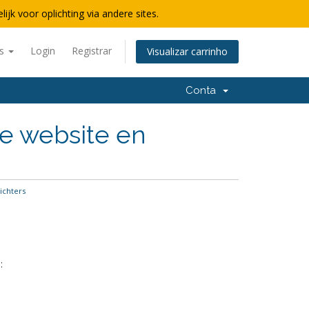
lijk voor oplichting via andere sites.
ês
Login
Registrar
Visualizar carrinho
Conta
e website en
ichters
: