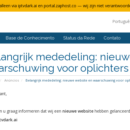
alleen via iptvdark.ai en portal.zaphost.co — wij zijn niet verantwoorde
Portugu
Base de Conhecimento
Status da Rede
Contato
angrijk mededeling: nieuw
rschuwing voor oplichters
Anúncios
Belangrijk mededeling: nieuwe website en waarschuwing voor opl
ant,
en u graag informeren dat wij een
nieuwe website
hebben gelanceerd
vdark.ai