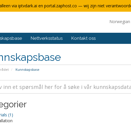
alleen via iptvdark.ai en portal.zaphost.co — wij zijn niet verantwoorde
Norwegia
skapsbase
Nettverksstatus
Kontakt oss
nnskapsbase
rådet
Kunnskapsbase
egorier
ials (1)
allation