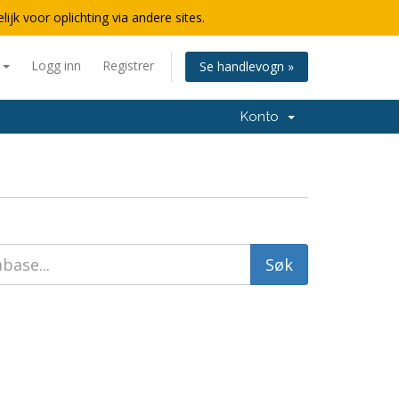
lijk voor oplichting via andere sites.
n
Logg inn
Registrer
Se handlevogn »
Konto