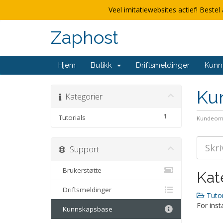
Veel imitatiewebsites actief! Bestel 
Zaphost
Hjem
Butikk
Driftsmeldinger
Kunn
Ku
Kategorier
1
Tutorials
Kundeom
Support
Brukerstøtte
Kat
Driftsmeldinger
Tutor
For inst
Kunnskapsbase