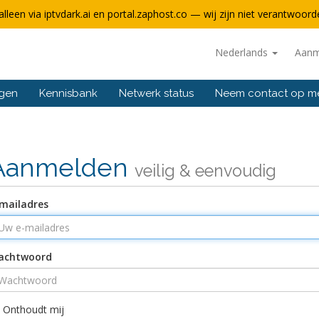
alleen via iptvdark.ai en portal.zaphost.co — wij zijn niet verantwoorde
Nederlands
Aanm
ngen
Kennisbank
Netwerk status
Neem contact op m
Aanmelden
veilig & eenvoudig
mailadres
achtwoord
Onthoudt mij