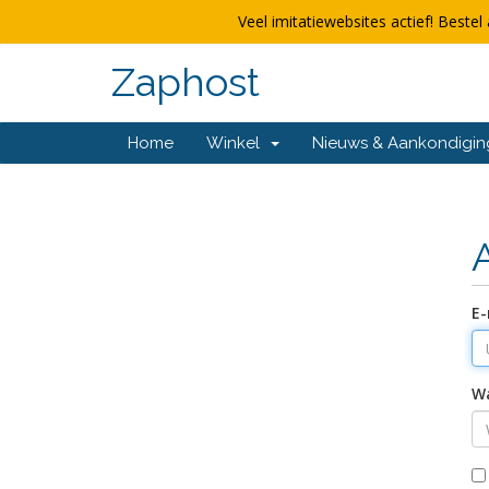
Veel imitatiewebsites actief! Bestel 
Zaphost
Home
Winkel
Nieuws & Aankondigi
E-
W