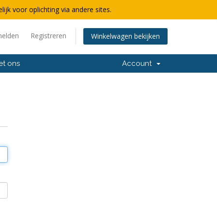
lijk voor oplichting via andere sites.
elden
Registreren
Winkelwagen bekijken
et ons
Account