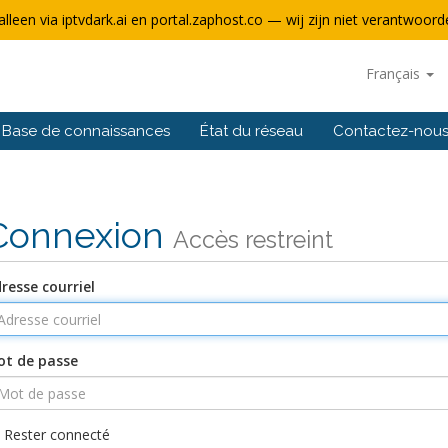
alleen via iptvdark.ai en portal.zaphost.co — wij zijn niet verantwoorde
Français
Base de connaissances
État du réseau
Contactez-nou
Connexion
Accès restreint
resse courriel
t de passe
Rester connecté