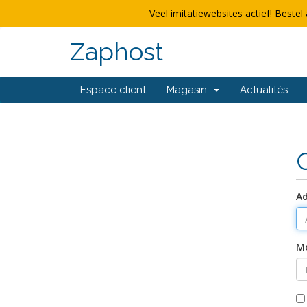
Veel imitatiewebsites actief! Bestel 
Zaphost
Espace client
Magasin
Actualités
Ad
Mo