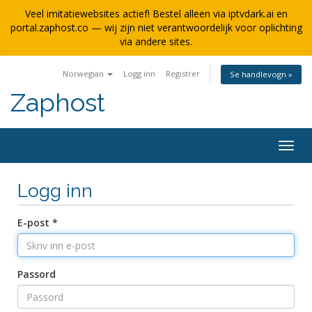
Veel imitatiewebsites actief! Bestel alleen via iptvdark.ai en
portal.zaphost.co — wij zijn niet verantwoordelijk voor oplichting
via andere sites.
Norwegian
Logg inn
Registrer
Se handlevogn »
Zaphost
Bytt
navig
Logg inn
E-post *
Passord