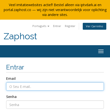
Veel imitatiewebsites actief! Bestel alleen via iptvdark.ai en
portal.zaphost.co — wij zijn niet verantwoordelijk voor oplichting
via andere sites.
Português
Entrar
Registar
Ver Carrinho
Zaphost
Alter
nave
Entrar
Email
Senha