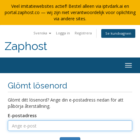
Veel imitatiewebsites actief! Bestel alleen via iptvdark.ai en
portal.zaphost.co — wij zijn niet verantwoordelijk voor oplichting
via andere sites.
Svenska
Logga in
Registrera
Se kundvagnen
Zaphost
Togg
navig
Glömt lösenord
Glömt ditt lösenord? Ange din e-postadress nedan för att
påbörja återställning.
E-postadress