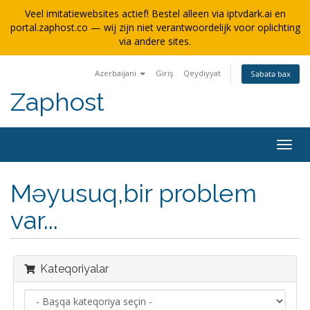
Veel imitatiewebsites actief! Bestel alleen via iptvdark.ai en
portal.zaphost.co — wij zijn niet verantwoordelijk voor oplichting
via andere sites.
Azerbaijani
Giriş
Qeydiyyat
Səbətə bax
Zaphost
Naviq
keçid
Məyusuq,bir problem
var...
Kateqoriyalar