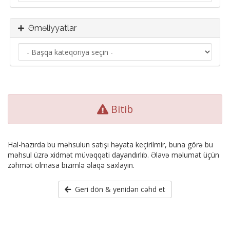
Əməliyyatlar
Bitib
Hal-hazırda bu məhsulun satışı həyata keçirilmir, buna görə bu
məhsul üzrə xidmət müvəqqəti dayandırlıb. Əlavə məlumat üçün
zəhmət olmasa bizimlə əlaqə saxlayın.
Geri dön & yenidən cəhd et