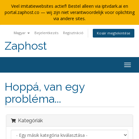
Veel imitatiewebsites actief! Bestel alleen via iptvdark.ai en
portal.zaphost.co — wij zijn niet verantwoordelijk voor oplichting
via andere sites.
Magyar
Bejelentkezés
Regisztráció
Kosár megtekintése
Zaphost
Váltá
a
navig
Hoppá, van egy
probléma...
Kategóriák