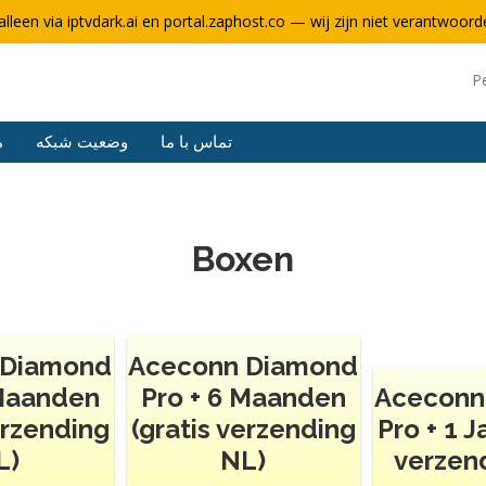
alleen via iptvdark.ai en portal.zaphost.co — wij zijn niet verantwoorde
P
تماس با ما
وضعیت شبکه
م
Boxen
 Diamond
Aceconn Diamond
 Maanden
Pro + 6 Maanden
Aceconn
erzending
(gratis verzending
Pro + 1 J
L)
NL)
verzen