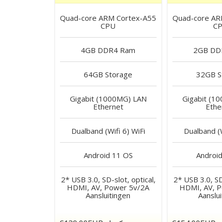
Quad-core ARM Cortex-A55
Quad-core AR
CPU
C
4GB DDR4
Ram
2GB DD
64GB
Storage
32GB
S
Gigabit (1000MG) LAN
Gigabit (1
Ethernet
Ethe
Dualband (Wifi 6)
WiFi
Dualband (W
Android 11
OS
Android
2* USB 3.0, SD-slot, optical,
2* USB 3.0, SD
HDMI, AV, Power 5v/2A
HDMI, AV, 
Aansluitingen
Aanslu