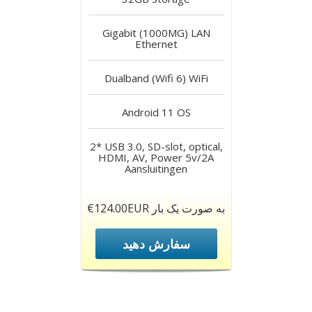
Gigabit (1000MG) LAN
Ethernet
Dualband (Wifi 6)
WiFi
Android 11
OS
2* USB 3.0, SD-slot, optical,
HDMI, AV, Power 5v/2A
Aansluitingen
€124.00EUR به صورت یک بار
سفارش دهید