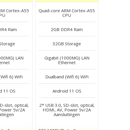
RM Cortex-A55
Quad-core ARM Cortex-A55
PU
CPU
DR4
Ram
2GB DDR4
Ram
Storage
32GB
Storage
1000MG) LAN
Gigabit (1000MG) LAN
ernet
Ethernet
Wifi 6)
WiFi
Dualband (Wifi 6)
WiFi
d 11
OS
Android 11
OS
-slot, optical,
2* USB 3.0, SD-slot, optical,
Power 5v/2A
HDMI, AV, Power 5v/2A
itingen
Aansluitingen