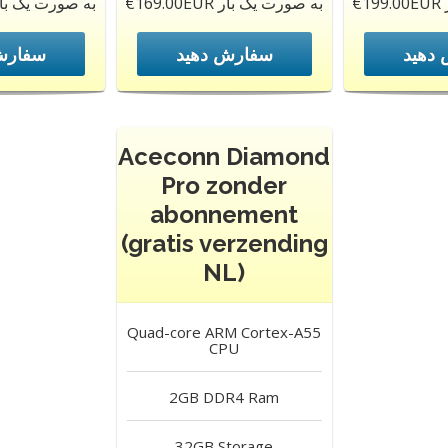
€169.00EUR به صورت یک بار
54.00EUR به صورت یک بار
دهید
سفارش دهید
سفارش
Aceconn Diamond
Pro zonder
abonnement
(gratis verzending
NL)
Quad-core ARM Cortex-A55
CPU
2GB DDR4
Ram
32GB
Storage