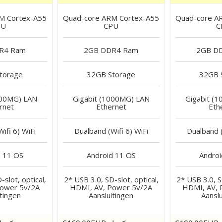
M Cortex-A55
Quad-core ARM Cortex-A55
Quad-core A
PU
CPU
C
R4
Ram
2GB DDR4
Ram
2GB D
torage
32GB
Storage
32GB
000MG) LAN
Gigabit (1000MG) LAN
Gigabit (
rnet
Ethernet
Eth
ifi 6)
WiFi
Dualband (Wifi 6)
WiFi
Dualband (
 11
OS
Android 11
OS
Androi
-slot, optical,
2* USB 3.0, SD-slot, optical,
2* USB 3.0, SD
Power 5v/2A
HDMI, AV, Power 5v/2A
HDMI, AV, 
itingen
Aansluitingen
Aanslu