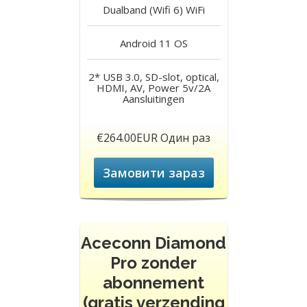
Dualband (Wifi 6)
WiFi
Android 11
OS
2* USB 3.0, SD-slot, optical,
HDMI, AV, Power 5v/2A
Aansluitingen
€264.00EUR Один раз
Замовити зараз
Aceconn Diamond
Pro zonder
abonnement
(gratis verzending