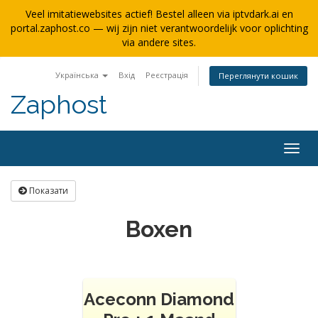
Veel imitatiewebsites actief! Bestel alleen via iptvdark.ai en
portal.zaphost.co — wij zijn niet verantwoordelijk voor oplichting
via andere sites.
Українська
Вхід
Реєстрація
Переглянути кошик
Zaphost
Togg
navig
Показати
Boxen
Aceconn Diamond