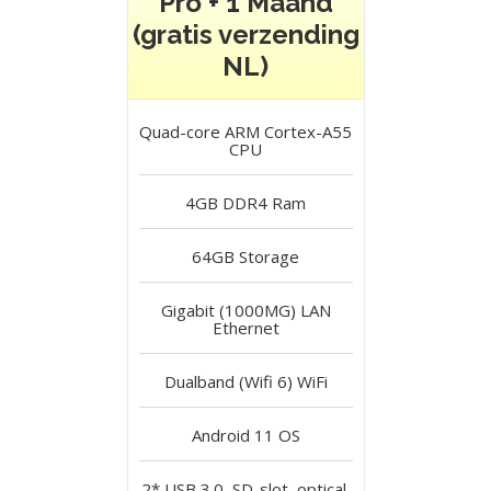
Pro + 1 Maand
(gratis verzending
NL)
Quad-core ARM Cortex-A55
CPU
4GB DDR4
Ram
64GB
Storage
Gigabit (1000MG) LAN
Ethernet
Dualband (Wifi 6)
WiFi
Android 11
OS
2* USB 3.0, SD-slot, optical,