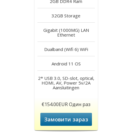
2GB DDR4
Ram
32GB
Storage
Gigabit (1000MG) LAN
Ethernet
Dualband (Wifi 6)
WiFi
Android 11
OS
2* USB 3.0, SD-slot, optical,
HDMI, AV, Power 5v/2A
Aansluitingen
€154.00EUR Один раз
Замовити зараз