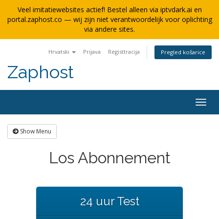
Veel imitatiewebsites actief! Bestel alleen via iptvdark.ai en
portal.zaphost.co — wij zijn niet verantwoordelijk voor oplichting
via andere sites.
Hrvatski
Prijava
Registtracija
Pregled košarice
Zaphost
Togg
navig
Show Menu
Los Abonnement
24 uur Test