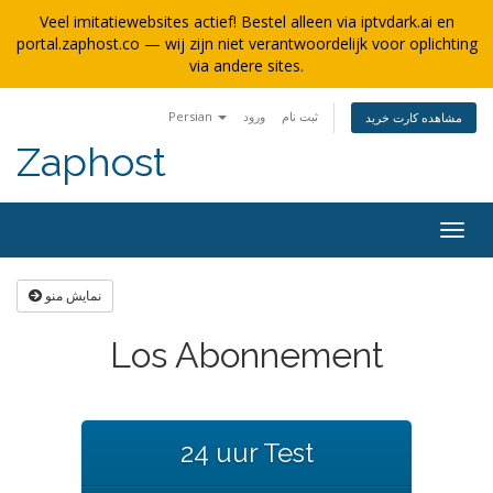
Veel imitatiewebsites actief! Bestel alleen via iptvdark.ai en
portal.zaphost.co — wij zijn niet verantwoordelijk voor oplichting
via andere sites.
Persian
ورود
ثبت نام
مشاهده کارت خرید
Zaphost
Togg
navig
نمایش منو
Los Abonnement
24 uur Test