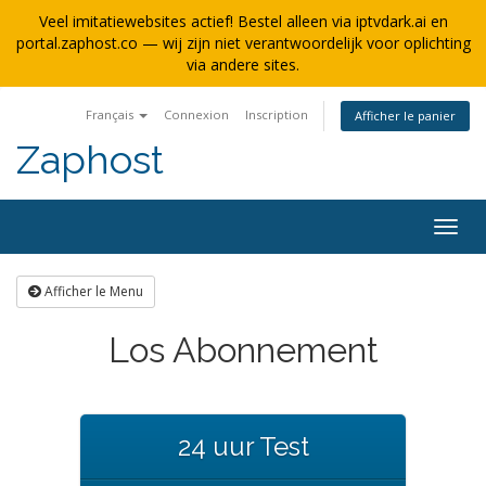
Veel imitatiewebsites actief! Bestel alleen via iptvdark.ai en
portal.zaphost.co — wij zijn niet verantwoordelijk voor oplichting
via andere sites.
Français
Connexion
Inscription
Afficher le panier
Zaphost
Bascu
la
navig
Afficher le Menu
Los Abonnement
24 uur Test