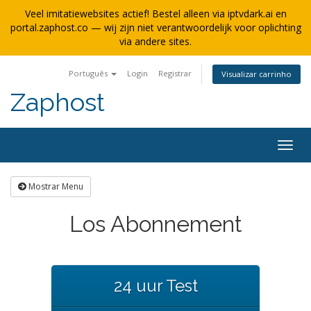
Veel imitatiewebsites actief! Bestel alleen via iptvdark.ai en
portal.zaphost.co — wij zijn niet verantwoordelijk voor oplichting
via andere sites.
Português
Login
Registrar
Visualizar carrinho
Zaphost
Alter
nave
Mostrar Menu
Los Abonnement
24 uur Test