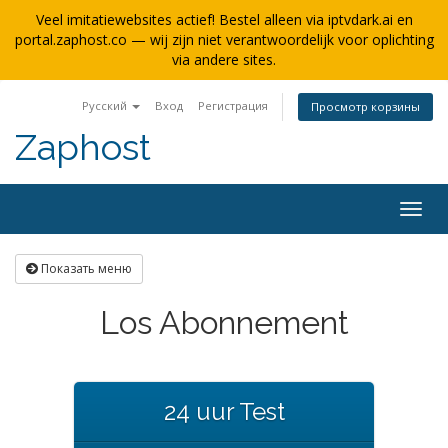
Veel imitatiewebsites actief! Bestel alleen via iptvdark.ai en
portal.zaphost.co — wij zijn niet verantwoordelijk voor oplichting
via andere sites.
Русский
Вход
Регистрация
Просмотр корзины
Zaphost
Togg
navig
Показать меню
Los Abonnement
24 uur Test