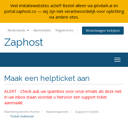
Veel imitatiewebsites actief! Bestel alleen via iptvdark.ai en
portal.zaphost.co — wij zijn niet verantwoordelijk voor oplichting
via andere sites.
Nederlands
Aanmelden
Registreren
Winkelwagen bekijken
Zaphost
Navig
in-/u
Maak een helpticket aan
ALERT - Check aub uw spambox voor onze emails als deze niet
in uw inbox staan voordat u hiervoor een support ticket
aanmaakt
Klantensysteem Home
Klantenpaneel
Support tickets
Ticket indienen