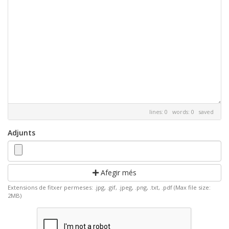
lines: 0 words: 0
saved
Adjunts
Afegir més
Extensions de fitxer permeses: .jpg, .gif, .jpeg, .png, .txt, .pdf (Max file size:
2MB)