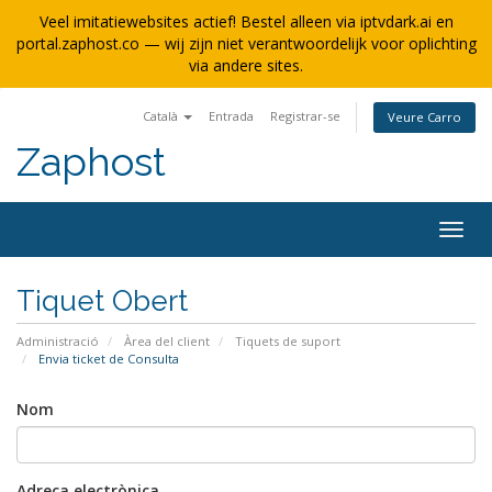
Veel imitatiewebsites actief! Bestel alleen via iptvdark.ai en
portal.zaphost.co — wij zijn niet verantwoordelijk voor oplichting
via andere sites.
Català
Entrada
Registrar-se
Veure Carro
Zaphost
Togg
navig
Tiquet Obert
Administració
Àrea del client
Tiquets de suport
Envia ticket de Consulta
Nom
Adreça electrònica