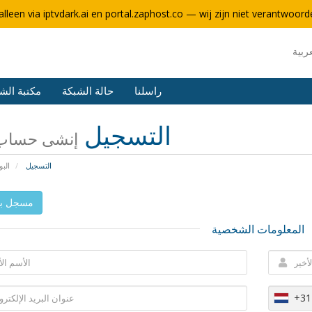
alleen via iptvdark.ai en portal.zaphost.co — wij zijn niet verantwoorde
راسلنا
حالة الشبكة
مكتبة الش
التسجيل
إنشى حساب 
التسجيل
البو
مسجل با
المعلومات الشخصية
+31