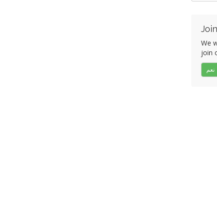
Join
We w
join 
نعم