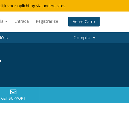
lijk voor oplichting via andere sites.
alà
Entrada
Registrar-se
Veure Carro
i'ns
Compte
?
GET SUPPORT