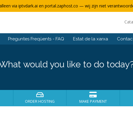
alleen via iptvdark.ai en portal.zaphost.co — wij zijn niet verantwoorde
Cat
Preguntes Freqüents - FAQ
Estat de la xarxa
Contact
What would you like to do today
ORDER HOSTING
MAKE PAYMENT