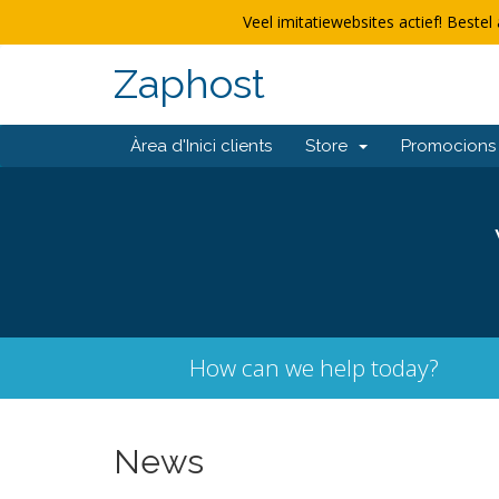
Veel imitatiewebsites actief! Bestel 
Zaphost
Àrea d'Inici clients
Store
Promocions
How can we help today?
News