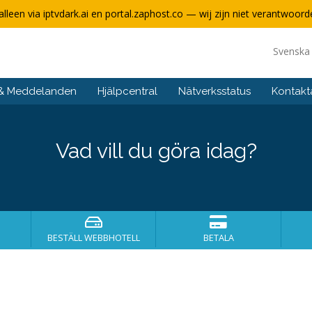
alleen via iptvdark.ai en portal.zaphost.co — wij zijn niet verantwoorde
Svensk
 & Meddelanden
Hjälpcentral
Nätverksstatus
Kontakt
Vad vill du göra idag?
BESTÄLL WEBBHOTELL
BETALA